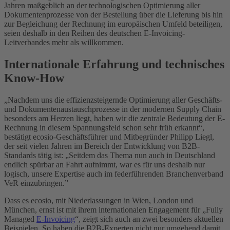
Jahren maßgeblich an der technologischen Optimierung aller
Dokumentenprozesse von der Bestellung über die Lieferung bis hin
zur Begleichung der Rechnung im europäischen Umfeld beteiligen,
seien deshalb in den Reihen des deutschen E-Invoicing-
Leitverbandes mehr als willkommen.
Internationale Erfahrung und technisches
Know-How
„Nachdem uns die effizienzsteigernde Optimierung aller Geschäfts-
und Dokumentenaustauschprozesse in der modernen Supply Chain
besonders am Herzen liegt, haben wir die zentrale Bedeutung der E-
Rechnung in diesem Spannungsfeld schon sehr früh erkannt“,
bestätigt ecosio-Geschäftsführer und Mitbegründer Philipp Liegl,
der seit vielen Jahren im Bereich der Entwicklung von B2B-
Standards tätig ist: „Seitdem das Thema nun auch in Deutschland
endlich spürbar an Fahrt aufnimmt, war es für uns deshalb nur
logisch, unsere Expertise auch im federführenden Branchenverband
VeR einzubringen.”
Dass es ecosio, mit Niederlassungen in Wien, London und
München, ernst ist mit ihrem internationalen Engagement für „Fully
Managed
E-Invoicing
“, zeigt sich auch an zwei besonders aktuellen
Beispielen. So haben die B2B-Experten nicht nur umgehend damit