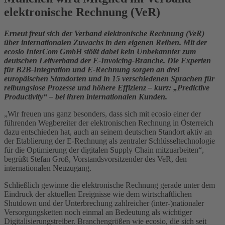
elektronische Rechnung (VeR)
Erneut freut sich der Verband elektronische Rechnung (VeR)
über internationalen Zuwachs in den eigenen Reihen. Mit der
ecosio InterCom GmbH stößt dabei kein Unbekannter zum
deutschen Leitverband der E-Invoicing-Branche. Die Experten
für B2B-Integration und E-Rechnung sorgen an drei
europäischen Standorten und in 15 verschiedenen Sprachen für
reibungslose Prozesse und höhere Effizienz – kurz: „Predictive
Productivity“ – bei ihren internationalen Kunden.
„Wir freuen uns ganz besonders, dass sich mit ecosio einer der
führenden Wegbereiter der elektronischen Rechnung in Österreich
dazu entschieden hat, auch an seinem deutschen Standort aktiv an
der Etablierung der E-Rechnung als zentraler Schlüsseltechnologie
für die Optimierung der digitalen Supply Chain mitzuarbeiten“,
begrüßt Stefan Groß, Vorstandsvorsitzender des VeR, den
internationalen Neuzugang.
Schließlich gewinne die elektronische Rechnung gerade unter dem
Eindruck der aktuellen Ereignisse wie dem wirtschaftlichen
Shutdown und der Unterbrechung zahlreicher (inter-)nationaler
Versorgungsketten noch einmal an Bedeutung als wichtiger
Digitalisierungstreiber. Branchengrößen wie ecosio, die sich seit