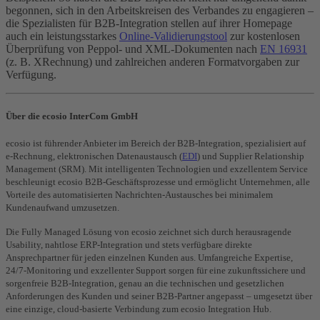
begonnen, sich in den Arbeitskreisen des Verbandes zu engagieren –
die Spezialisten für B2B-Integration stellen auf ihrer Homepage
auch ein leistungsstarkes
Online-Validierungstool
zur kostenlosen
Überprüfung von Peppol- und XML-Dokumenten nach
EN 16931
(z. B. XRechnung) und zahlreichen anderen Formatvorgaben zur
Verfügung.
Über die ecosio InterCom GmbH
ecosio ist führender Anbieter im Bereich der B2B-Integration, spezialisiert auf
e-Rechnung, elektronischen Datenaustausch (
EDI
) und Supplier Relationship
Management (SRM). Mit intelligenten Technologien und exzellentem Service
beschleunigt ecosio B2B-Geschäftsprozesse und ermöglicht Unternehmen, alle
Vorteile des automatisierten Nachrichten-Austausches bei minimalem
Kundenaufwand umzusetzen.
Die Fully Managed Lösung von ecosio zeichnet sich durch herausragende
Usability, nahtlose ERP-Integration und stets verfügbare direkte
Ansprechpartner für jeden einzelnen Kunden aus. Umfangreiche Expertise,
24/7-Monitoring und exzellenter Support sorgen für eine zukunftssichere und
sorgenfreie B2B-Integration, genau an die technischen und gesetzlichen
Anforderungen des Kunden und seiner B2B-Partner angepasst – umgesetzt über
eine einzige, cloud-basierte Verbindung zum ecosio Integration Hub.