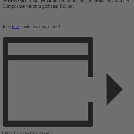
Prozesse sicher, skalierbar und zukunftsfähig zu gestalten – von der
Compliance bis zum globalen Rollout.
Jetzt
hier
kostenlos registieren!
Zum Kalender hinzufügen