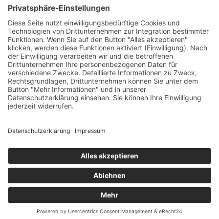
Verband elektronische Rechnung (VeR)
Schackstraße 2
80539 München
+49 (0)89 954 57 54 68 (Mo-Do)
sekretariat@verband-e-rechnung.org
Jetzt
Mitglied
werden
Folgen Sie dem VeR auf
Social Media