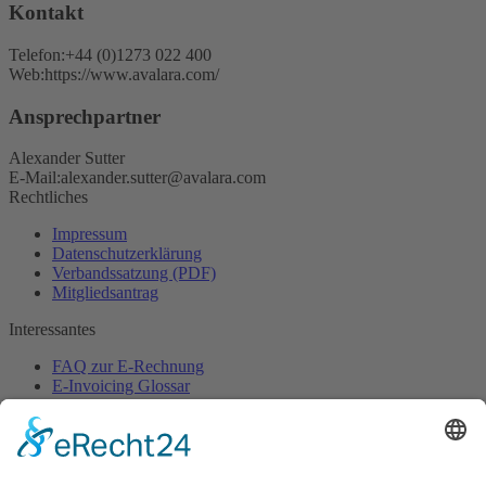
Kontakt
Telefon:
+44 (0)1273 022 400
Web:
https://www.avalara.com/
Ansprechpartner
Alexander Sutter
E-Mail:
alexander.sutter@avalara.com
Rechtliches
Impressum
Datenschutzerklärung
Verbandssatzung (PDF)
Mitgliedsantrag
Interessantes
FAQ zur E-Rechnung
E-Invoicing Glossar
Pressebereich
Ansprechpartner
Sekretariat