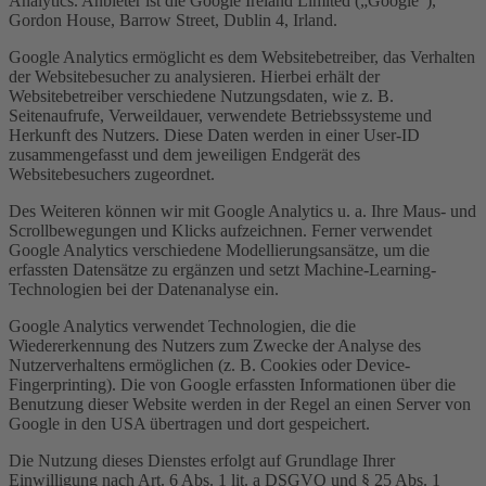
Analytics. Anbieter ist die Google Ireland Limited („Google“),
Gordon House, Barrow Street, Dublin 4, Irland.
Google Analytics ermöglicht es dem Websitebetreiber, das Verhalten
der Websitebesucher zu analysieren. Hierbei erhält der
Websitebetreiber verschiedene Nutzungsdaten, wie z. B.
Seitenaufrufe, Verweildauer, verwendete Betriebssysteme und
Herkunft des Nutzers. Diese Daten werden in einer User-ID
zusammengefasst und dem jeweiligen Endgerät des
Websitebesuchers zugeordnet.
Des Weiteren können wir mit Google Analytics u. a. Ihre Maus- und
Scrollbewegungen und Klicks aufzeichnen. Ferner verwendet
Google Analytics verschiedene Modellierungsansätze, um die
erfassten Datensätze zu ergänzen und setzt Machine-Learning-
Technologien bei der Datenanalyse ein.
Google Analytics verwendet Technologien, die die
Wiedererkennung des Nutzers zum Zwecke der Analyse des
Nutzerverhaltens ermöglichen (z. B. Cookies oder Device-
Fingerprinting). Die von Google erfassten Informationen über die
Benutzung dieser Website werden in der Regel an einen Server von
Google in den USA übertragen und dort gespeichert.
Die Nutzung dieses Dienstes erfolgt auf Grundlage Ihrer
Einwilligung nach Art. 6 Abs. 1 lit. a DSGVO und § 25 Abs. 1