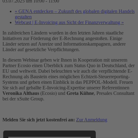
03.07.2025 um 10:00
-
11:00
«
GENA entdecken – Zukunft des globalen digitalen Handels
gestalten
Webcast | E-Invoicing aus Sicht der Finanzverwaltung
»
In zahlreichen Ländern wurden in den letzten Jahren staatliche
Initiativen zur Förderung der E-Rechnung angestoßen. Einige
Länder setzen auf Anreize und Informationskampagnen, andere
Länder auf gesetzliche Verpflichtungen.
In diesem Webinar geben wir Ihnen in Kooperation mit unserem
Partner Ecosio einen Überblick zum Status Quo in Deutschland, der
EU und weltweit. Dabei beleuchten wir auch die verpflichtende E-
Rechnung als Baustein eines möglichen Echtzeit-Steuerreporting-
Systems und geben einen Einblick in das PEPPOL-Modell. Freuen
Sie sich auf geballte E-Invoicing-Expertise unserer Referentinnen
Veronika Althaus
(Ecosio) und
Greta Kühne
, Presales Consultant
bei der xSuite Group.
Melden Sie sich jetzt kostenfrei an:
Zur Anmeldung