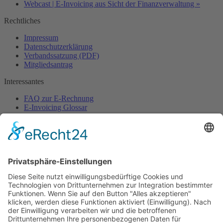
Webcast | E-Invoicing aus Sicht der Finanzverwaltung
»
Rechtliches
Impressum
Datenschutzerklärung
Verbandssatzung (PDF)
Mitgliedsantrag
Interessantes
FAQ zur E-Rechnung
E-Invoicing Glossar
Pressebereich
Ansprechpartner
Sekretariat
Verband elektronische Rechnung (VeR)
Schackstraße 2
80539 München
+49 (0)89 954 57 54 68 (Mo-Do)
sekretariat@verband-e-rechnung.org
Jetzt
Mitglied