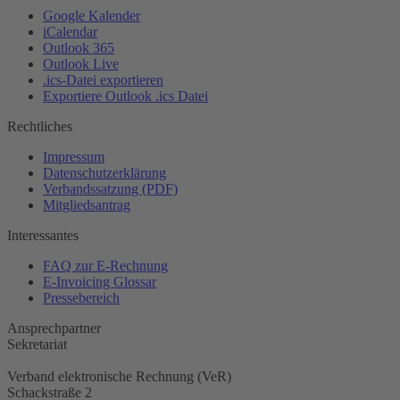
Google Kalender
iCalendar
Outlook 365
Outlook Live
.ics-Datei exportieren
Exportiere Outlook .ics Datei
Rechtliches
Impressum
Datenschutzerklärung
Verbandssatzung (PDF)
Mitgliedsantrag
Interessantes
FAQ zur E-Rechnung
E-Invoicing Glossar
Pressebereich
Ansprechpartner
Sekretariat
Verband elektronische Rechnung (VeR)
Schackstraße 2