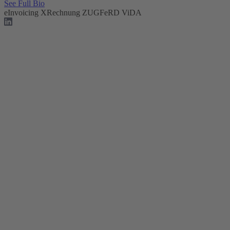
See Full Bio
eInvoicing
XRechnung
ZUGFeRD
ViDA