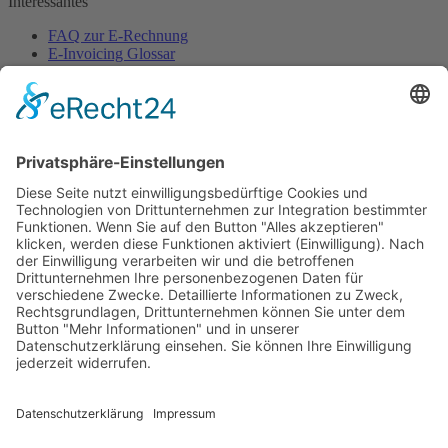
Interessantes
FAQ zur E-Rechnung
E-Invoicing Glossar
Pressebereich
Ansprechpartner
Sekretariat
Verband elektronische Rechnung (VeR)
Schackstraße 2
80539 München
+49 (0)89 954 57 54 68 (Mo-Do)
sekretariat@verband-e-rechnung.org
Jetzt
Mitglied
werden