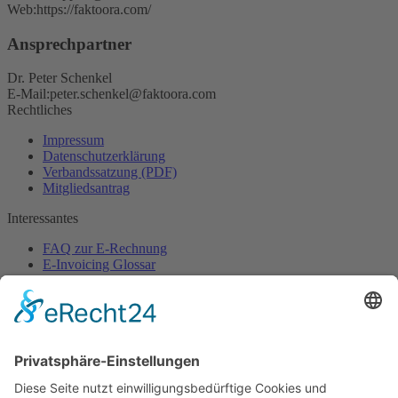
Web:
https://faktoora.com/
Ansprechpartner
Dr. Peter Schenkel
E-Mail:
peter.schenkel@faktoora.com
Rechtliches
Impressum
Datenschutzerklärung
Verbandssatzung (PDF)
Mitgliedsantrag
Interessantes
FAQ zur E-Rechnung
E-Invoicing Glossar
Pressebereich
Ansprechpartner
Sekretariat
Verband elektronische Rechnung (VeR)
Schackstraße 2
80539 München