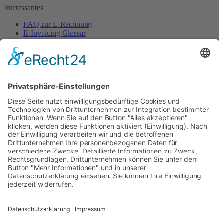
Interessantes
FAQ zur E-Rechnung
E-Invoicing Glossar
Pressebereich
Ansprechpartner
Sekretariat
Verband elektronische Rechnung (VeR)
Schackstraße 2
80539 München
+49 (0)89 954 57 54 68 (Mo-Do)
sekretariat@verband-e-rechnung.org
Jetzt
Mitglied
werden