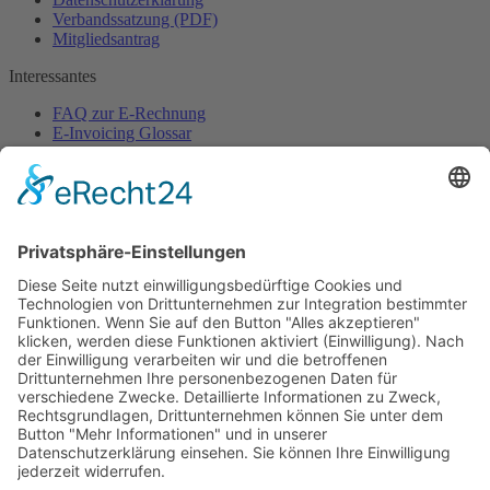
Verbandssatzung (PDF)
Mitgliedsantrag
Interessantes
FAQ zur E-Rechnung
E-Invoicing Glossar
Pressebereich
Ansprechpartner
Sekretariat
Verband elektronische Rechnung (VeR)
Schackstraße 2
80539 München
+49 (0)89 954 57 54 68 (Mo-Do)
sekretariat@verband-e-rechnung.org
Jetzt
Mitglied
werden