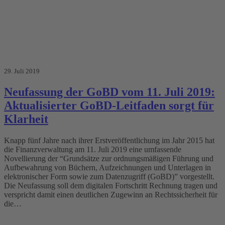
29. Juli 2019
Neufassung der GoBD vom 11. Juli 2019:
Aktualisierter GoBD-Leitfaden sorgt für
Klarheit
Knapp fünf Jahre nach ihrer Erstveröffentlichung im Jahr 2015 hat
die Finanzverwaltung am 11. Juli 2019 eine umfassende
Novellierung der “Grund­sät­ze zur ord­nungs­mä­ßi­gen Füh­rung und
Auf­be­wah­rung von Bü­chern, Auf­zeich­nun­gen und Un­ter­la­gen in
elek­tro­ni­scher Form so­wie zum Da­ten­zu­griff (GoBD)” vorgestellt.
Die Neufassung soll dem digitalen Fortschritt Rechnung tragen und
verspricht damit einen deutlichen Zugewinn an Rechtssicherheit für
die…