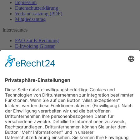
Impressum
Datenschutzerklärung
Verbandssatzung (PDF)
Mitgliedsantrag
Interessantes
FAQ zur E-Rechnung
E-Invoicing Glossar
Pressebereich
Ansprechpartner
Sekretariat
Verband elektronische Rechnung (VeR)
Schackstraße 2
80539 München
+49 (0)89 954 57 54 68 (Mo-Do)
sekretariat@verband-e-rechnung.org
Jetzt
Mitglied
werden