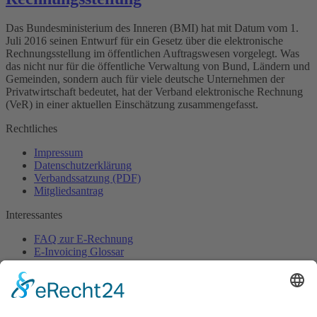
Das Bundesministerium des Inneren (BMI) hat mit Datum vom 1.
Juli 2016 seinen Entwurf für ein Gesetz über die elektronische
Rechnungsstellung im öffentlichen Auftragswesen vorgelegt. Was
das nicht nur für die öffentliche Verwaltung von Bund, Ländern und
Gemeinden, sondern auch für viele deutsche Unternehmen der
Privatwirtschaft bedeutet, hat der Verband elektronische Rechnung
(VeR) in einer aktuellen Einschätzung zusammengefasst.
Rechtliches
Impressum
Datenschutzerklärung
Verbandssatzung (PDF)
Mitgliedsantrag
Interessantes
FAQ zur E-Rechnung
E-Invoicing Glossar
Pressebereich
Ansprechpartner
Sekretariat