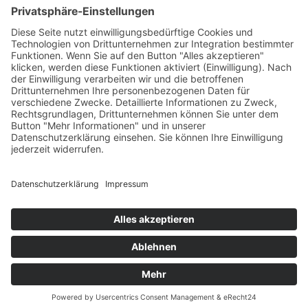
Verband elektronische Rechnung (VeR)
Schackstraße 2
80539 München
+49 (0)89 954 57 54 68 (Mo-Do)
sekretariat@verband-e-rechnung.org
Jetzt
Mitglied
werden
Folgen Sie dem VeR auf
Social Media