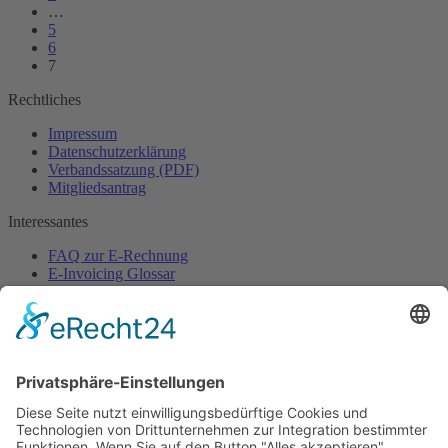
…
5
6
7
Rechtliches
Impressum
Datenschutzerklärung
Verbandssatzung (PDF)
Mitgliedsantrag
Interessantes
FAQ zur E-Rechnung
E-Invoicing Glossar
Pressebereich
Ansprechpartner
Sekretariat
Verband elektronische Rechnung (VeR)
Schackstraße 2
80539 München