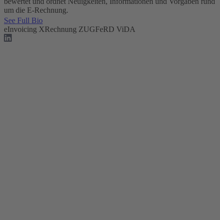
bewertet und ordnet Neuigkeiten, Informationen und Vorgaben rund
um die E-Rechnung.
See Full Bio
eInvoicing
XRechnung
ZUGFeRD
ViDA