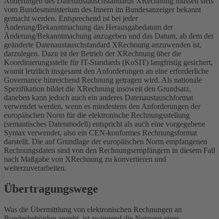
Änderungen des Datenaustauschstandards XRechnung müssen stets
vom Bundesministerium des Innern im Bundesanzeiger bekannt
gemacht werden. Entsprechend ist bei jeder
Änderung/Bekanntmachung das Herausgabedatum der
Änderung/Bekanntmachung anzugeben und das Datum, ab dem der
geänderte Datenaustauschstandard XRechnung anzuwenden ist,
darzulegen. Dazu ist der Betrieb der XRechnung über die
Koordinierungsstelle für IT-Standards (KoSIT) langfristig gesichert,
womit letztlich insgesamt den Anforderungen an eine erforderliche
Governance hinreichend Rechnung getragen wird. Als nationale
Spezifikation bildet die XRechnung insoweit den Grundsatz,
daneben kann jedoch auch ein anderes Datenaustauschformat
verwendet werden, wenn es mindestens den Anforderungen der
europäischen Norm für die elektronische Rechnungsstellung
(semantisches Datenmodell) entspricht als auch eine vorgegebene
Syntax verwendet, also ein CEN-konformes Rechnungsformat
darstellt. Die auf Grundlage der europäischen Norm empfangenen
Rechnungsdaten sind von den Rechnungsempfängern in diesem Fall
nach Maßgabe von XRechnung zu konvertieren und
weiterzuverarbeiten.
Übertragungswege
Was die Übermittlung von elektronischen Rechnungen an
Bundesbehörden angeht, ist zwingend die Nutzung eines