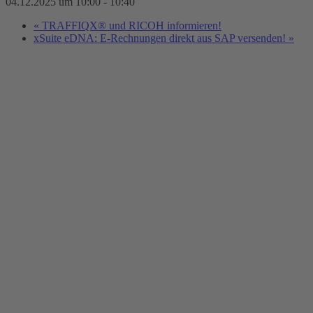
04.12.2025 um 10:00
-
10:40
«
TRAFFIQX® und RICOH informieren!
xSuite eDNA: E-Rechnungen direkt aus SAP versenden!
»