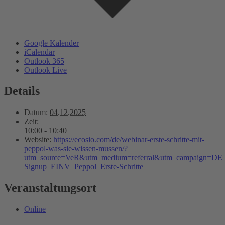
Google Kalender
iCalendar
Outlook 365
Outlook Live
Details
Datum:
04.12.2025
Zeit:
10:00 - 10:40
Website:
https://ecosio.com/de/webinar-erste-schritte-mit-
peppol-was-sie-wissen-mussen/?
utm_source=VeR&utm_medium=referral&utm_campaign=DE_
Signup_EINV_Peppol_Erste-Schritte
Veranstaltungsort
Online