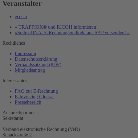
Veranstalter
ecosio
«
TRAFFIQX® und RICOH informieren!
xSuite eDNA: E-Rechnungen direkt aus SAP versenden!
»
Rechtliches
Impressum
Datenschutzerklärung
Verbandssatzung (PDF)
Mitgliedsantrag
Interessantes
FAQ zur E-Rechnung
E-Invoicing Glossar
Pressebereich
Ansprechpartner
Sekretariat
Verband elektronische Rechnung (VeR)
Schackstraße 2