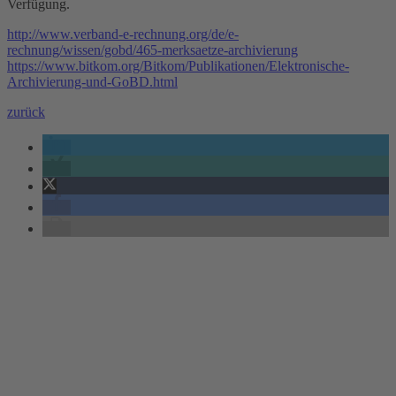
Verfügung.
http://www.verband-e-rechnung.org/de/e-
rechnung/wissen/gobd/465-merksaetze-archivierung
https://www.bitkom.org/Bitkom/Publikationen/Elektronische-
Archivierung-und-GoBD.html
zurück