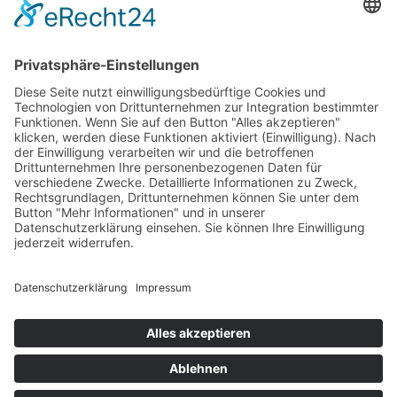
Ansprechpartner
Sekretariat
Verband elektronische Rechnung (VeR)
Schackstraße 2
80539 München
+49 (0)89 954 57 54 68 (Mo-Do)
sekretariat@verband-e-rechnung.org
Jetzt
Mitglied
werden