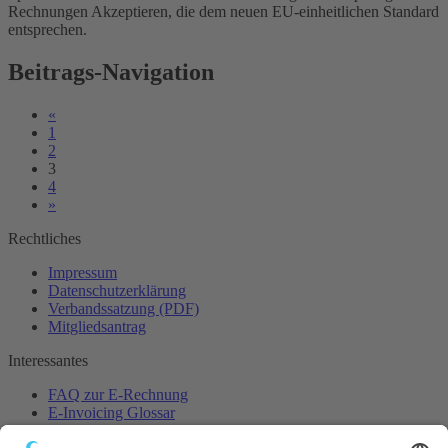
Rechnungen Akzeptieren, die dem neuen EU-einheitlichen Standard
entsprechen.
Beitrags-Navigation
«
1
2
3
4
»
Rechtliches
Impressum
Datenschutzerklärung
Verbandssatzung (PDF)
Mitgliedsantrag
Interessantes
FAQ zur E-Rechnung
E-Invoicing Glossar
Pressebereich