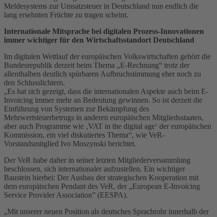
Meldesystems zur Umsatzsteuer in Deutschland nun endlich die
lang ersehnten Früchte zu tragen scheint.
Internationale Mitsprache bei digitalen Prozess-Innovationen
immer wichtiger für den Wirtschaftsstandort Deutschland
Im digitalen Wettlauf der europäischen Volkswirtschaften gehört die
Bundesrepublik derzeit beim Thema „E-Rechnung“ trotz der
allenthalben deutlich spürbaren Aufbruchstimmung eher noch zu
den Schlusslichtern.
„Es hat sich gezeigt, dass die internationalen Aspekte auch beim E-
Invoicing immer mehr an Bedeutung gewinnen. So ist derzeit die
Einführung von Systemen zur Bekämpfung des
Mehrwertsteuerbetrugs in anderen europäischen Mitgliedsstaaten,
aber auch Programme wie ‚VAT in the digital age‘ der europäischen
Kommission, ein viel diskutiertes Thema“, wie VeR-
Vorstandsmitglied Ivo Moszynski berichtet.
Der VeR habe daher in seiner letzten Mitgliederversammlung
beschlossen, sich internationaler aufzustellen. Ein wichtiger
Baustein hierbei: Der Ausbau der strategischen Kooperation mit
dem europäischen Pendant des VeR, der „European E-Invoicing
Service Provider Association” (EESPA).
„Mit unserer neuen Position als deutsches Sprachrohr innerhalb der