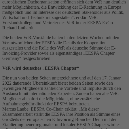
europäischen Dachorganisation eröffnen sich dem VeR nun deutlich
mehr Möglichkeiten, die Entwicklung der E-Rechnung in Europa
maßgeblich und im Interesse der deutschen Stakeholder aus Politik,
Wirtschaft und Technik mitzugestalten“, erklärt VeR-
Vorstandskollege und Vertreter des VeR in der EESPA ExCo
Richard Luthardt.
Die beiden VeR-Vorstände hatten in den letzten Wochen mit den
Verantwortlichen der EESPA die Details der Kooperation
ausgestaltet und die Rolle des VeR als deutsche Stimme der E-
Invoicing-Provider sowie als eigenständiges „EESPA Chapter
Germany“ festgeschrieben.
VeR wird deutsches „EESPA Chapter“
Die nun von beiden Seiten unterzeichnete und auf den 17. Januar
2022 datierende Übereinkunft bietet beiden Seiten sowie den
jeweiligen Mitgliedern zahlreiche Vorteile und Impulse durch den
Austausch mit internationalen Experten. Zudem haben alle VeR-
Mitglieder ab sofort die Möglichkeit, ohne zusätzliche
Aufnahmegebühr direkt der EESPA beizutreten.
Marcus Laube, EESPA Co-Chair, erklärt: „Mit dieser
Zusammenarbeit stärkt die EESPA ihre Position als Stimme eines
Großteils der europäischen E-Invoicing-Branche. Denn mit der
Etablierung neuer regionaler und lokaler EESPA Chapter wird es