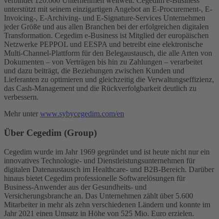
verbindet 120.000 Unternehmen weltweit. Cegedim e-Business
unterstützt mit seinem einzigartigen Angebot an E-Procurement-, E-
Invoicing-, E-Archiving- und E-Signature-Services Unternehmen
jeder Größe und aus allen Branchen bei der erfolgreichen digitalen
Transformation. Cegedim e-Business ist Mitglied der europäischen
Netzwerke PEPPOL und EESPA und betreibt eine elektronische
Multi-Channel-Plattform für den Belegaustausch, die alle Arten von
Dokumenten – von Verträgen bis hin zu Zahlungen – verarbeitet
und dazu beiträgt, die Beziehungen zwischen Kunden und
Lieferanten zu optimieren und gleichzeitig die Verwaltungseffizienz,
das Cash-Management und die Rückverfolgbarkeit deutlich zu
verbessern.
Mehr unter
www.sybycegedim.com/en
Über Cegedim (Group)
Cegedim wurde im Jahr 1969 gegründet und ist heute nicht nur ein
innovatives Technologie- und Dienstleistungsunternehmen für
digitalen Datenaustausch im Healthcare- und B2B-Bereich. Darüber
hinaus bietet Cegedim professionelle Softwarelösungen für
Business-Anwender aus der Gesundheits- und
Versicherungsbranche an. Das Unternehmen zählt über 5.600
Mitarbeiter in mehr als zehn verschiedenen Ländern und konnte im
Jahr 2021 einen Umsatz in Höhe von 525 Mio. Euro erzielen.