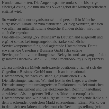
Kunden anzubieten. Die Angebotspalette umfasst die bisherige
eBeleg-Lösung, die nun um das SY-Angebot der Muttergesellschaft
ergänzt wird.
So wurde nicht nur organisatorisch und personell in München
aufgestockt. Zusätzlich zum etablierten „eBeleg Service“, der sich
vor allem an mittelständische deutsche Kunden richtet, wird nun
auch die erprobte
One-fits-all-Lösung „SY Business“ in Deutschland ausgerollt und
ergänzt so das Leistungsangebot als starke zusätzliche
Servicekomponente für global agierende Unternehmen. Damit
erweitert die Cegedim e-Business GmbH das eigene
Serviceportfolio vom reibungslosen Belegein- und -ausgang auf den
gesamten Order-to-Cash (O2C) und Procure-to-Pay (P2P) Prozess.
„Ursprünglich als Mittelstandsexperte positioniert, richtet sich die
Cegedim e-Business GmbH nun auch an internationale
Unternehmen, die nach vollständig digitalisierten B2B-
Dienstleistungen suchen. Wir sind jetzt in der Lage, erweiterte
Dienstleistungen mit umfangreichen Funktionen im elektronischen
Auftragsmanagement und der elektronischen Rechnungsstellung
anzubieten. Als integrierter Teil eines führenden europäischen
Unternehmens sind wir ideal aufgestellt, um eine prägende Rolle auf
dem wachsenden deutschen Markt einzunehmen. Einem Markt, der
in den nächsten Jahren die elektronische Rechnungsstellung (wie