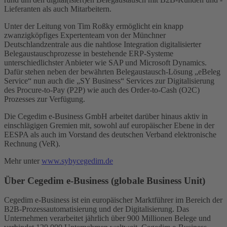
Lieferanten als auch Mitarbeitern.
Unter der Leitung von Tim Roßky ermöglicht ein knapp
zwanzigköpfiges Expertenteam von der Münchner
Deutschlandzentrale aus die nahtlose Integration digitalisierter
Belegaustauschprozesse in bestehende ERP-Systeme
unterschiedlichster Anbieter wie SAP und Microsoft Dynamics.
Dafür stehen neben der bewährten Belegaustausch-Lösung „eBeleg
Service“ nun auch die „SY Business“ Services zur Digitalisierung
des Procure-to-Pay (P2P) wie auch des Order-to-Cash (O2C)
Prozesses zur Verfügung.
Die Cegedim e‑Business GmbH arbeitet darüber hinaus aktiv in
einschlägigen Gremien mit, sowohl auf europäischer Ebene in der
EESPA als auch im Vorstand des deutschen Verband elektronische
Rechnung (VeR).
Mehr unter
www.sybycegedim.de
Über Cegedim e-Business (globale Business Unit)
Cegedim e-Business ist ein europäischer Marktführer im Bereich der
B2B-Prozessautomatisierung und der Digitalisierung. Das
Unternehmen verarbeitet jährlich über 900 Millionen Belege und