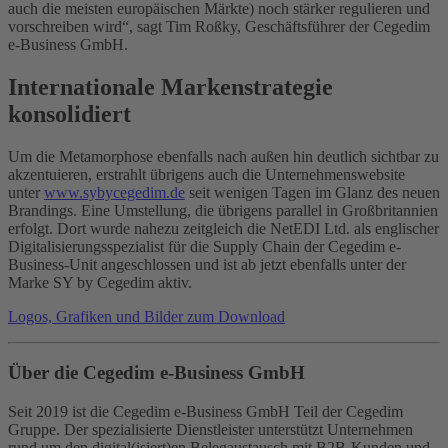
auch die meisten europäischen Märkte) noch stärker regulieren und
vorschreiben wird“, sagt Tim Roßky, Geschäftsführer der Cegedim
e-Business GmbH.
Internationale Markenstrategie
konsolidiert
Um die Metamorphose ebenfalls nach außen hin deutlich sichtbar zu
akzentuieren, erstrahlt übrigens auch die Unternehmenswebsite
unter
www.sybycegedim.de
seit wenigen Tagen im Glanz des neuen
Brandings. Eine Umstellung, die übrigens parallel in Großbritannien
erfolgt. Dort wurde nahezu zeitgleich die NetEDI Ltd. als englischer
Digitalisierungsspezialist für die Supply Chain der Cegedim e-
Business-Unit angeschlossen und ist ab jetzt ebenfalls unter der
Marke SY by Cegedim aktiv.
Logos, Grafiken und Bilder zum Download
Über die Cegedim e-Business GmbH
Seit 2019 ist die Cegedim e-Business GmbH Teil der Cegedim
Gruppe. Der spezialisierte Dienstleister unterstützt Unternehmen
rund um den digital(isiert)en Belegaustausch mit B2B-Kunden und -