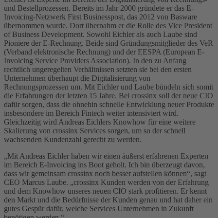
und Bestellprozessen. Bereits im Jahr 2000 gründete er das E-
Invoicing-Netzwerk First Businesspost, das 2012 von Basware
übernommen wurde. Dort übernahm er die Rolle des Vice President
of Business Development. Sowohl Eichler als auch Laube sind
Pioniere der E-Rechnung. Beide sind Gründungsmitglieder des VeR
(Verband elektronische Rechnung) und der EESPA (European E-
Invoicing Service Providers Association). In den zu Anfang
rechtlich ungeregelten Verhältnissen setzten sie bei den ersten
Unternehmen überhaupt die Digitalisierung von
Rechnungsprozessen um. Mit Eichler und Laube bündeln sich somit
die Erfahrungen der letzten 15 Jahre. Bei crossinx soll der neue CIO
dafür sorgen, dass die ohnehin schnelle Entwicklung neuer Produkte
insbesondere im Bereich Fintech weiter intensiviert wird.
Gleichzeitig wird Andreas Eichlers Knowhow für eine weitere
Skalierung von crossinx Services sorgen, um so der schnell
wachsenden Kundenzahl gerecht zu werden.
„Mit Andreas Eichler haben wir einen äußerst erfahrenen Experten
im Bereich E-Invoicing ins Boot geholt. Ich bin überzeugt davon,
dass wir gemeinsam crossinx noch besser aufstellen können“, sagt
CEO Marcus Laube. „crossinx Kunden werden von der Erfahrung
und dem Knowhow unseres neuen CIO stark profitieren. Er kennt
den Markt und die Bedürfnisse der Kunden genau und hat daher ein
gutes Gespür dafür, welche Services Unternehmen in Zukunft
benötigen werden.“