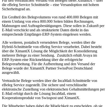
Für den vertraulichen Versand von Belegen bietet XimantiX – über
die eBeleg Service Schnittstelle – eine Versandoption mit hohem
Sicherheitsgrad an.
Ein Großteil des Belegvolumens von rund 400.000 Belegen mit
einem Umfang von etwa 800.000 Seiten bilden Rechnungen,
Mahnungen und Auftragsbestätigungen. Diese sollen in Zukunft per
E-Mail verschickt und als strukturierte Daten direkt in das
entsprechende Empfänger-ERP-System eingelesen werden.
Alle weiteren, postalisch versendeten Belege, werden über die
Hybrid-Schnittstelle von eBeleg Service verarbeitet. Dabei besteht
über die XimantiX Lösung die Möglichkeit der Konsolidierung
mehrerer Belege zu einer Sendung. Zusätzlich erhält Avaya im
ERP-System eine Rückmeldung über die erfolgreiche
Belegverarbeitung. Für die Aufbereitung und den Versand der
Belege wurde der XimantiX Partner SwissPost Deutschland
ausgewählt.
Vertrauliche Belege werden über die IncaMail-Schnittstelle von
eBeleg Service zugestellt. Die sichere und verschlüsselte
elektronische Zustellung von elektronischen Gehaltsmitteilungen per
E-Mail erfolgt durch die Lösung IncaMail, einem
Kooperationsprodukt von Swisspost und XimantiX.
Die Mitarbeiter haben dabei die Möglichkeit zu entscheiden, ob sie