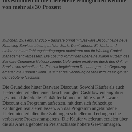
Investitionen in die Lieferkette ermöglichen Rendite
von mehr als 30 Prozent
München, 19. Februar 2015 – Basware bringt mit Basware Discount eine neue
Financing-Services-Lösung auf den Markt. Damit können Einkäufer und
Lieferanten ihre Zahlungsbedingungen optimieren und ihr Working Capital
Management verbessern. Die Lösung kommt den über eine Million Nutzern des
Basware Commerce Network zugute. Lieferanten profitieren durch den Online-
Service von schnell und in Echtzeit beglichenen Rechnungen – im Gegenzug
erhalten die Kunden Skonti. Je früher die Rechnung bezahlt wird, desto größer
der gebotene Nachlass.
Die Grundidee hinter Basware Discount: Sowohl Käufer als auch
Lieferanten erhalten einen beschleunigten Cashflow entlang ihrer
gesamten Lieferkette. Einkäufer können mithilfe von Basware
Discount ein Programm aufsetzen, mit dem sich frühzeitige
Zahlungen realisieren lassen. An das Programm angebundene
Lieferanten erhalten ihre Zahlungen schneller und erlangen eine
verbesserte Prozesstransparenz. Die Käufer wiederum erzielen über
die als Anreiz gebotenen Preisnachlässe höhere Gewinnmargen.