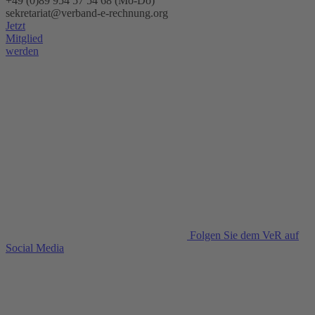
+49 (0)89 954 57 54 68 (Mo-Do)
sekretariat@verband-e-rechnung.org
Jetzt
Mitglied
werden
Folgen Sie dem VeR auf
Social Media