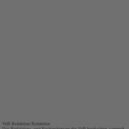
VeR Redaktion
Redaktion
Das Redaktions- und Rechercheteam des VeR beobachtet, sammelt,