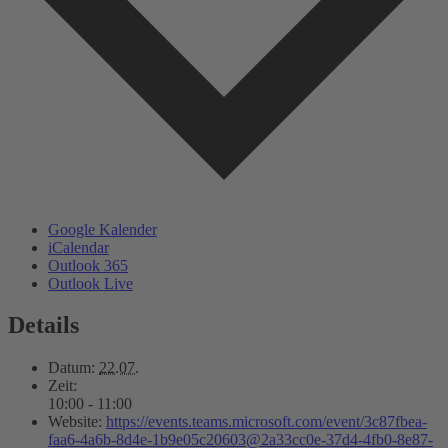
Google Kalender
iCalendar
Outlook 365
Outlook Live
Details
Datum:
22.07.
Zeit:
10:00 - 11:00
Website:
https://events.teams.microsoft.com/event/3c87fbea-
faa6-4a6b-8d4e-1b9e05c20603@2a33cc0e-37d4-4fb0-8e87-