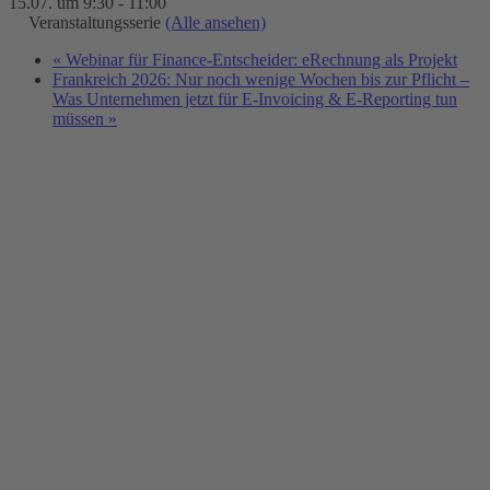
15.07. um 9:30
-
11:00
Veranstaltungsserie
(Alle ansehen)
«
Webinar für Finance-Entscheider: eRechnung als Projekt
Frankreich 2026: Nur noch wenige Wochen bis zur Pflicht –
Was Unternehmen jetzt für E-Invoicing & E-Reporting tun
müssen
»