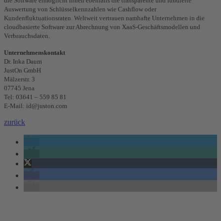
die Software ermöglicht ihnen ebenfalls die transparente und fundierte
Auswertung von Schlüsselkennzahlen wie Cashflow oder
Kundenfluktuationsraten. Weltweit vertrauen namhafte Unternehmen in die
cloudbasierte Software zur Abrechnung von XaaS-Geschäftsmodellen und
Verbrauchsdaten.
Unternehmenskontakt
Dr. Inka Daum
JustOn GmbH
Mälzerstr. 3
07745 Jena
Tel: 03641 – 559 85 81
E-Mail: id@juston.com
zurück