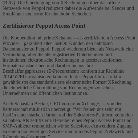
(B2G). Die Übertragung von XRechnungen über das offene
Netzwerk von Peppol reduziert dabei die Aufwände bei Sender und
Empfänger und sorgt für eine hohe Sicherheit.
Zertifizierter Peppol Access Point
Die Kooperation mit primeXchange – als zertifiziertem Access Point
Provider – garantiert allen JustOn-Kunden den nahtlosen
Datentransfer zu Peppol. Peppol wiederum bietet als Netzwerk eine
Verbindung, über die alle registrierten Unternehmen und
Institutionen elektronische Rechnungen in gesetzeskonformen
Formaten austauschen und darüber hinaus ihre
Beschaffungsprozesse (E-Procurement) konform zur Richtlinie
2014/55/EU organisieren können. In der Peppol-Infrastruktur
gewährleistet das standardisierte elektronische Format XRechnung
die einheitliche Übermittlung von Rechnungen zwischen
Unternehmen und öffentlichen Institutionen.
Auch Sebastian Becker, CEO von primeXchange, ist von der
Partnerschaft mit JustOn überzeugt: “Wir freuen uns sehr, mit
JustOn einen starken Partner auf der Salesforce-Plattform gefunden
zu haben. Als zertifizierte Betreiber eines Peppol Access Point und
SMP-Anbieter ermöglichen wir so Salesforce-Anwendern Zugang
zu einem hochwertigen Service rund um das Peppol-Netzwerk und
E-Invoicing-Lösungen.”