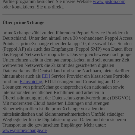
Partnerprogramm besuchen Sie unsere Website
www.juston.com
oder kontaktieren Sie uns direkt.
Über primeXchange
primeXchange zählt zu den führenden Peppol Service Providern in
Deutschland. Unter den aktuell etwa 30 vorhandenen Peppol Access
Points ist primeXchange einer der knapp 10, die sowohl das Senden
(Peppol AP) als auch das Empfangen (Peppol SMP) von Daten über
das Peppol Netzwerk ermöglichen. Das vergleichsweise noch junge
Unternehmen sieht in dem paneuropäischen und seit geraumer Zeit
weltweiten Netzwerk die Zukunft des gesicherten digitalen
Datenverkehrs für Deutschland und seine Nachbarn, bietet darüber
hinaus aber auch als
EDI
Service Provider ein klassisches Portfolio
rund um
E-Invoicing
, EDI-Lösungen und Consulting an. Die
Lösungen von primeXchange entsprechen den nationalen sowie
internationalen rechtlichen Richtlinien und arbeiten in
Übereinstimmung mit der Datenschutzgrundverordnung (DSGVO).
Mit modernsten Cloud-basierten Lösungen und strengen
Sicherheitsprofilen ist die primeXchange vor allem im
mittelständischen und kleinunternehmerischen Umfeld ständiger
Wegbegleiter für die Digitalisierung von Daten und dem sicheren
Transport an die gewünschten Empfänger. Mehr unter:
www.primexchange.de