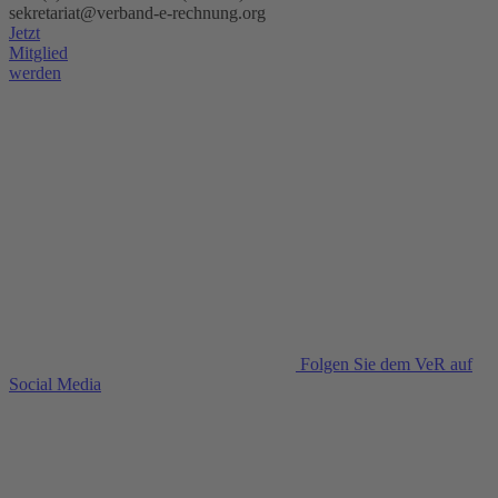
sekretariat@verband-e-rechnung.org
Jetzt
Mitglied
werden
Folgen Sie dem VeR auf
Social Media