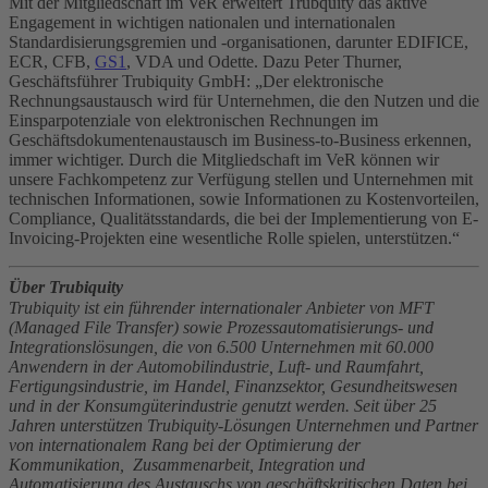
Mit der Mitgliedschaft im VeR erweitert Trubquity das aktive
Engagement in wichtigen nationalen und internationalen
Standardisierungsgremien und -organisationen, darunter EDIFICE,
ECR, CFB,
GS1
, VDA und Odette. Dazu Peter Thurner,
Geschäftsführer Trubiquity GmbH: „Der elektronische
Rechnungsaustausch wird für Unternehmen, die den Nutzen und die
Einsparpotenziale von elektronischen Rechnungen im
Geschäftsdokumentenaustausch im Business-to-Business erkennen,
immer wichtiger. Durch die Mitgliedschaft im VeR können wir
unsere Fachkompetenz zur Verfügung stellen und Unternehmen mit
technischen Informationen, sowie Informationen zu Kostenvorteilen,
Compliance, Qualitätsstandards, die bei der Implementierung von E-
Invoicing-Projekten eine wesentliche Rolle spielen, unterstützen.“
Über Trubiquity
Trubiquity ist ein führender internationaler Anbieter von MFT
(Managed File Transfer) sowie Prozessautomatisierungs- und
Integrationslösungen, die von 6.500 Unternehmen mit 60.000
Anwendern in der Automobilindustrie, Luft- und Raumfahrt,
Fertigungsindustrie, im Handel, Finanzsektor, Gesundheitswesen
und in der Konsumgüterindustrie genutzt werden. Seit über 25
Jahren unterstützen Trubiquity-Lösungen Unternehmen und Partner
von internationalem Rang bei der Optimierung der
Kommunikation, Zusammenarbeit, Integration und
Automatisierung des Austauschs von geschäftskritischen Daten bei