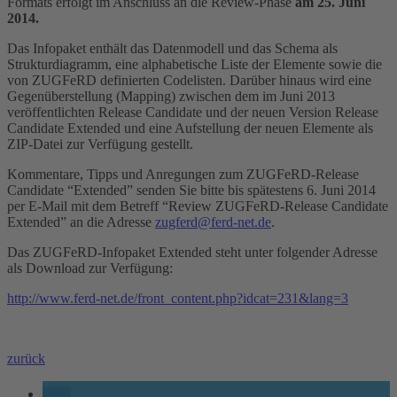
Formats erfolgt im Anschluss an die Review-Phase
am 25. Juni
2014.
Das Infopaket enthält das Datenmodell und das Schema als
Strukturdiagramm, eine alphabetische Liste der Elemente sowie die
von ZUGFeRD definierten Codelisten. Darüber hinaus wird eine
Gegenüberstellung (Mapping) zwischen dem im Juni 2013
veröffentlichten Release Candidate und der neuen Version Release
Candidate Extended und eine Aufstellung der neuen Elemente als
ZIP-Datei zur Verfügung gestellt.
Kommentare, Tipps und Anregungen zum ZUGFeRD-Release
Candidate “Extended” senden Sie bitte bis spätestens 6. Juni 2014
per E-Mail mit dem Betreff “Review ZUGFeRD-Release Candidate
Extended” an die Adresse
zugferd@ferd-net.de
.
Das ZUGFeRD-Infopaket Extended steht unter folgender Adresse
als Download zur Verfügung:
http://www.ferd-net.de/front_content.php?idcat=231&lang=3
zurück