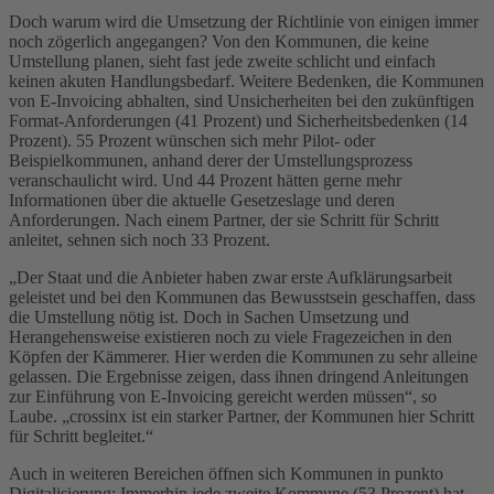
Doch warum wird die Umsetzung der Richtlinie von einigen immer
noch zögerlich angegangen? Von den Kommunen, die keine
Umstellung planen, sieht fast jede zweite schlicht und einfach
keinen akuten Handlungsbedarf. Weitere Bedenken, die Kommunen
von E-Invoicing abhalten, sind Unsicherheiten bei den zukünftigen
Format-Anforderungen (41 Prozent) und Sicherheitsbedenken (14
Prozent). 55 Prozent wünschen sich mehr Pilot- oder
Beispielkommunen, anhand derer der Umstellungsprozess
veranschaulicht wird. Und 44 Prozent hätten gerne mehr
Informationen über die aktuelle Gesetzeslage und deren
Anforderungen. Nach einem Partner, der sie Schritt für Schritt
anleitet, sehnen sich noch 33 Prozent.
„Der Staat und die Anbieter haben zwar erste Aufklärungsarbeit
geleistet und bei den Kommunen das Bewusstsein geschaffen, dass
die Umstellung nötig ist. Doch in Sachen Umsetzung und
Herangehensweise existieren noch zu viele Fragezeichen in den
Köpfen der Kämmerer. Hier werden die Kommunen zu sehr alleine
gelassen. Die Ergebnisse zeigen, dass ihnen dringend Anleitungen
zur Einführung von E-Invoicing gereicht werden müssen“, so
Laube. „crossinx ist ein starker Partner, der Kommunen hier Schritt
für Schritt begleitet.“
Auch in weiteren Bereichen öffnen sich Kommunen in punkto
Digitalisierung: Immerhin jede zweite Kommune (53 Prozent) hat