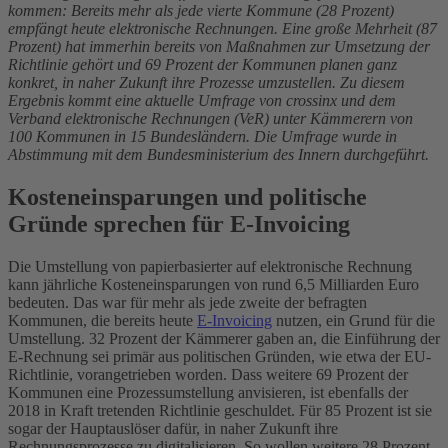
kommen: Bereits mehr als jede vierte Kommune (28 Prozent)
empfängt heute elektronische Rechnungen. Eine große Mehrheit (87
Prozent) hat immerhin bereits von Maßnahmen zur Umsetzung der
Richtlinie gehört und 69 Prozent der Kommunen planen ganz
konkret, in naher Zukunft ihre Prozesse umzustellen. Zu diesem
Ergebnis kommt eine aktuelle Umfrage von crossinx und dem
Verband elektronische Rechnungen (VeR) unter Kämmerern von
100 Kommunen in 15 Bundesländern. Die Umfrage wurde in
Abstimmung mit dem Bundesministerium des Innern durchgeführt.
Kosteneinsparungen und politische
Gründe sprechen für E-Invoicing
Die Umstellung von papierbasierter auf elektronische Rechnung
kann jährliche Kosteneinsparungen von rund 6,5 Milliarden Euro
bedeuten. Das war für mehr als jede zweite der befragten
Kommunen, die bereits heute
E-Invoicing
nutzen, ein Grund für die
Umstellung. 32 Prozent der Kämmerer gaben an, die Einführung der
E-Rechnung sei primär aus politischen Gründen, wie etwa der EU-
Richtlinie, vorangetrieben worden. Dass weitere 69 Prozent der
Kommunen eine Prozessumstellung anvisieren, ist ebenfalls der
2018 in Kraft tretenden Richtlinie geschuldet. Für 85 Prozent ist sie
sogar der Hauptauslöser dafür, in naher Zukunft ihre
Rechnungsprozesse zu digitalisieren. So wollen weitere 28 Prozent