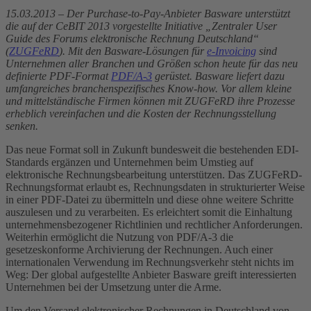
15.03.2013 – Der Purchase-to-Pay-Anbieter Basware unterstützt
die auf der CeBIT 2013 vorgestellte Initiative „Zentraler User
Guide des Forums elektronische Rechnung Deutschland“
(
ZUGFeRD
). Mit den Basware-Lösungen für
e-Invoicing
sind
Unternehmen aller Branchen und Größen schon heute für das neu
definierte PDF-Format
PDF/A-3
gerüstet. Basware liefert dazu
umfangreiches branchenspezifisches Know-how. Vor allem kleine
und mittelständische Firmen können mit ZUGFeRD ihre Prozesse
erheblich vereinfachen und die Kosten der Rechnungsstellung
senken.
Das neue Format soll in Zukunft bundesweit die bestehenden EDI-
Standards ergänzen und Unternehmen beim Umstieg auf
elektronische Rechnungsbearbeitung unterstützen. Das ZUGFeRD-
Rechnungsformat erlaubt es, Rechnungsdaten in strukturierter Weise
in einer PDF-Datei zu übermitteln und diese ohne weitere Schritte
auszulesen und zu verarbeiten. Es erleichtert somit die Einhaltung
unternehmensbezogener Richtlinien und rechtlicher Anforderungen.
Weiterhin ermöglicht die Nutzung von PDF/A-3 die
gesetzeskonforme Archivierung der Rechnungen. Auch einer
internationalen Verwendung im Rechnungsverkehr steht nichts im
Weg: Der global aufgestellte Anbieter Basware greift interessierten
Unternehmen bei der Umsetzung unter die Arme.
Um den Versand elektronischer Rechnungen in Deutschland von