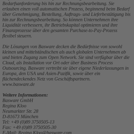
Bedarfsanforderung bis hin zur Rechnungsbearbeitung. Sie
erlauben einen voll automatischen Prozess, beginnend beim Bedarf
über Genehmigung, Bestellung, Auftrags- und Lieferbestätigung bis
hin zur Rechnungsbearbeitung. So können Unternehmen ihre
Liquidität verbessern, ihr Betriebskapital optimieren und ihre
Finanzprozesse über den gesamten Purchase-to-Pay-Prozess
flexibel steuern.
Die Lösungen von Basware decken die Bedürfnisse von sowohl
kleinen und mittelständischen als auch globalen Unternehmen ab
und bieten Zugang zum Open Network. Sie sind verfügbar über die
Cloud, als Installation vor Ort oder über Business Process
Outsourcing. Basware vertreibt sie über eigene Niederlassungen in
Europa, den USA und Asien-Pazifik, sowie über ein
flächendeckendes Netz von Geschäftspartnern.
www.basware.de
Weitere Informationen:
Basware GmbH
Regina Kloo
Neumarkter Str. 28
D-81673 München
Tel: +49 (0)89 3750505-13
Fax: +49 (0)89 3750505-30
E-Mail: Regina.Kloo@basware.com