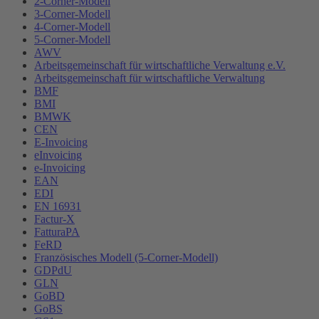
2-Corner-Modell
3-Corner-Modell
4-Corner-Modell
5-Corner-Modell
AWV
Arbeitsgemeinschaft für wirtschaftliche Verwaltung e.V.
Arbeitsgemeinschaft für wirtschaftliche Verwaltung
BMF
BMI
BMWK
CEN
E-Invoicing
eInvoicing
e-Invoicing
EAN
EDI
EN 16931
Factur-X
FatturaPA
FeRD
Französisches Modell (5-Corner-Modell)
GDPdU
GLN
GoBD
GoBS