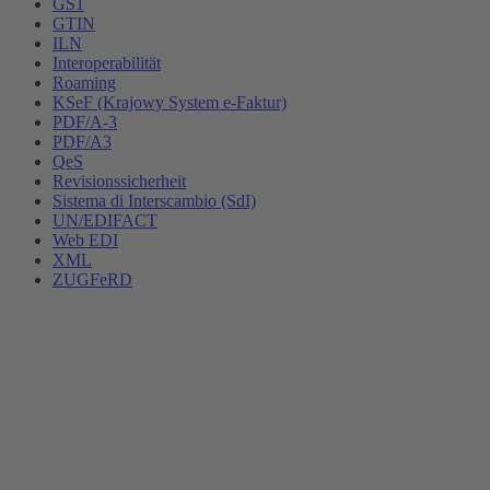
GS1
GTIN
ILN
Interoperabilität
Roaming
KSeF (Krajowy System e-Faktur)
PDF/A-3
PDF/A3
QeS
Revisionssicherheit
Sistema di Interscambio (SdI)
UN/EDIFACT
Web EDI
XML
ZUGFeRD